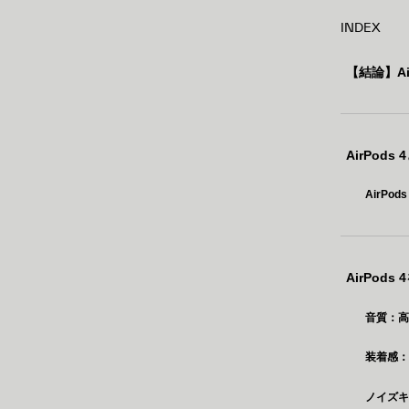
INDEX
【結論】A
AirPo
AirP
AirPo
音質：
装着感
ノイズ