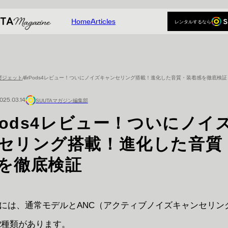
Home
Articles
レンタルするなら
Home
Articles
レンタルするなら
ガジェット
AirPods4レビュー！ついにノイズキャンセリング搭載！進化した音質・装着感を徹底検証
025.03.14
SUUTAマガジン編集部
rPods4レビュー！ついにノイ
セリング搭載！進化した音質
を徹底検証
ds 4には、通常モデルとANC（アクティブノイズキャンセリ
2種類があります。