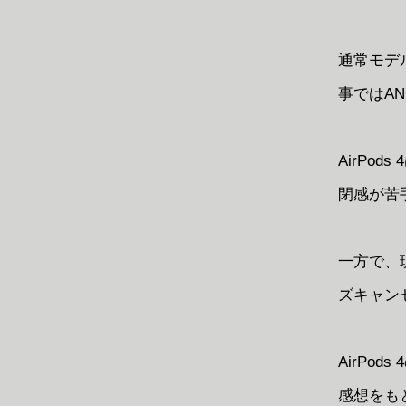
通常モデル
事ではA
AirP
閉感が苦
一方で、現
ズキャン
AirP
感想をもと