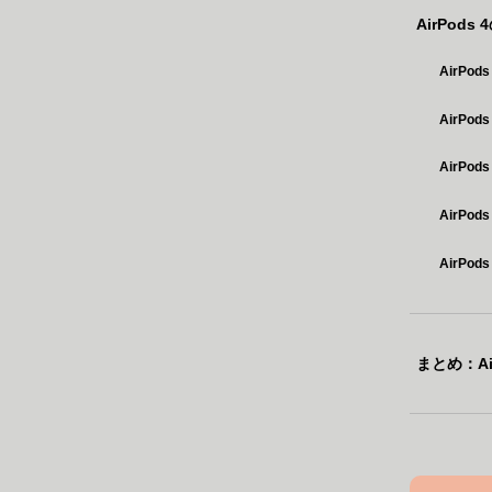
AirPod
AirPo
AirP
AirPo
AirP
AirP
まとめ：A