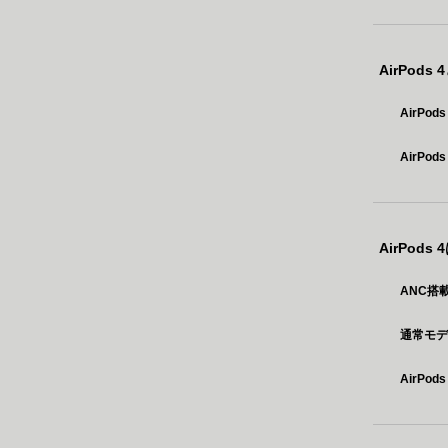
AirPod
AirPo
AirPod
AirPod
ANC搭
通常モデ
AirPo