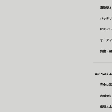
適応型オ
バッテリ
USB-
オーデ
防塵・耐
AirPod
完全な
Andr
価格と