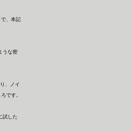
込）で、本記
のような密
ており、ノイ
ころです。
際に試した