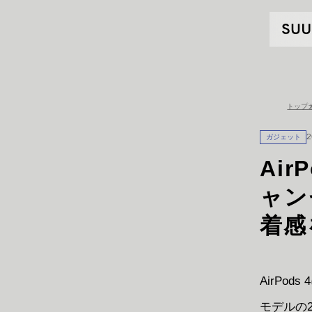
トップ
ガジェット
2
Ai
ャン
着感
AirPo
モデルの