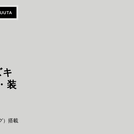
ズキ
・装
ング）搭載