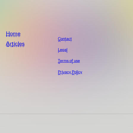
Home
Home
Contact
Contact
Articles
Articles
Legal
Legal
Terms of use
Terms of use
Privacy Policy
Privacy Policy