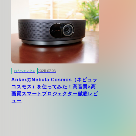
おうちエンタメ
2025.07.03
AnkerのNebula Cosmos（ネビュラ
コスモス）を使ってみた！高音質×高
画質スマートプロジェクター徹底レビ
ュー