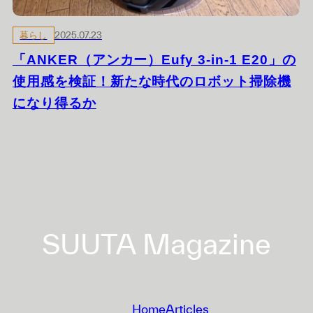
暮らし
2025.07.23
「ANKER（アンカー）Eufy 3-in-1 E20」の
使用感を検証！新たな時代のロボット掃除機
になり得るか
投
稿
ナ
SUUTA Magazine
ビ
ゲ
ー
Home
Articles
シ