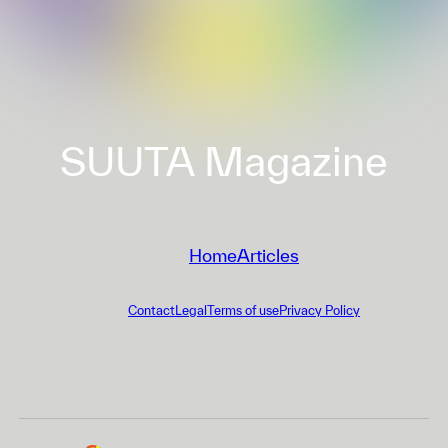
投
稿
ナ
SUUTA Magazine
ビ
ゲ
ー
Home
Articles
シ
ョ
Contact
Legal
Terms of use
Privacy Policy
ン