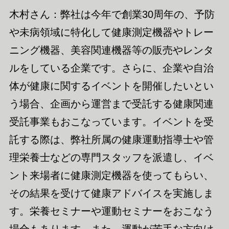
木村さん：弊社は今年で創業30周年の、予防
や未病
領域
に特化して健康測定機器やトレー
ニング機器、美容関連機器
等
の販売やレンタ
ルをしている企業です。さらに、企業や自治
体が健康に関するイベントを開催したいとい
う場合、
企画から運営まで受託する健康関連
受託事業
もおこなっています。イベントを
受
託
する際は、弊社所属の健康運動
指導
士や管
理栄養士など
の専門
スタッフを派遣し、イベ
ント来場者に健康測定機器を使ってもらい、
その結果を受けて健康アドバイスを
実施
しま
す。栄養セミナーや運動セミナーをおこなう
場合もあります。また、運動が苦手な方
向け