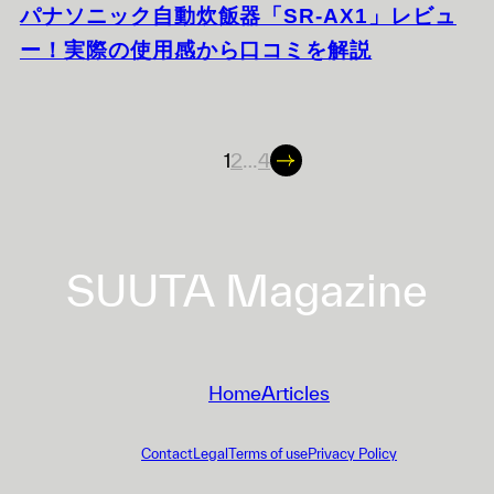
パナソニック自動炊飯器「SR-AX1」レビュ
ー！実際の使用感から口コミを解説
1
2
…
4
投
稿
ナ
ビ
SUUTA Magazine
ゲ
ー
シ
Home
Articles
ョ
ン
Contact
Legal
Terms of use
Privacy Policy