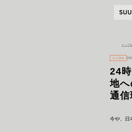
トップ
レンタル
20
24
地へ
通信
今や、日