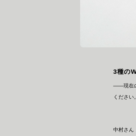
3種の
――現在
ください
中村さん