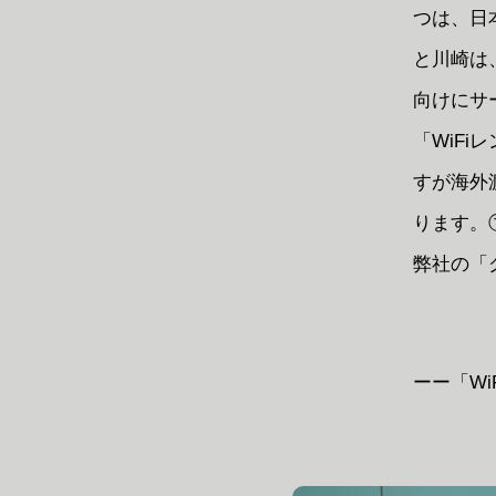
つは、日
と川崎は
向けにサ
「WiFi
すが海外
ります。
弊社の「グ
ーー「W