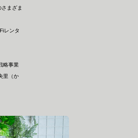
のさまざま
Fiレンタ
戦略事業
央里（か