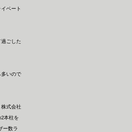
ライベート
て過ごした
ら多いので
、株式会社
の2本柱を
ザー数ラ