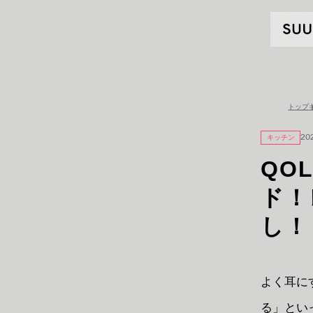
トップ
キッチン
20
QO
ド！
し！
よく耳に
る」とい