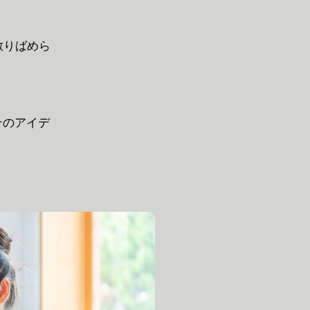
散りばめら
そのアイデ
。