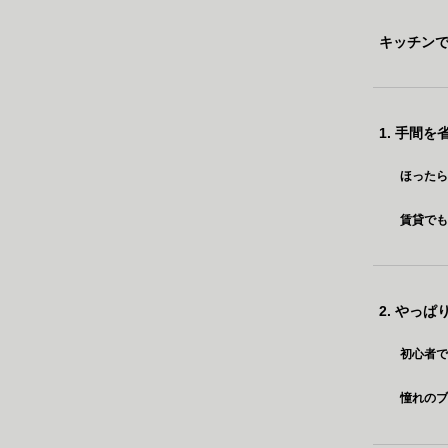
キッチンで
1. 手間
ほった
賃貸でも
2. やっ
初心者
憧れの