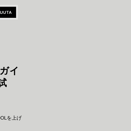
電ガイ
試
OLを上げ
。