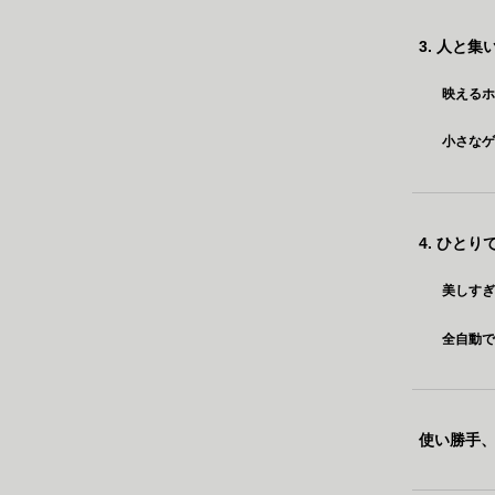
3. 人と
映える
小さな
4. ひと
美しす
全自動
使い勝手