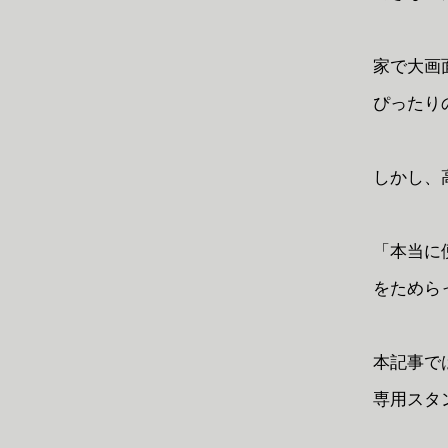
家で大画
ぴったり
しかし、
「本当に
をためら
本記事では
専用スタ