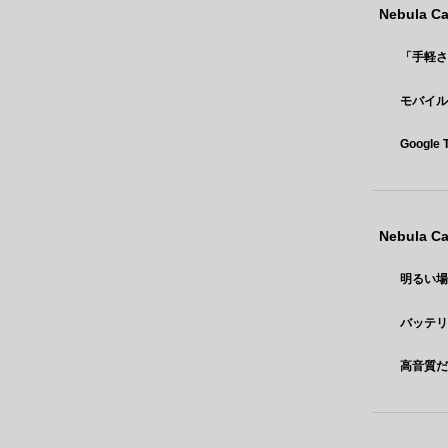
Nebula 
「手軽
モバイ
Goog
Nebula 
明るい
バッテ
高音質