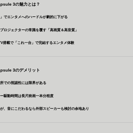
Capsule 3の魅力とは？
さ」でエンタメへのハードルが劇的に下がる
ルプロジェクターの常識を覆す「高画質＆高音質」
le TV搭載で「これ一台」で完結するエンタメ体験
Capsule 3のデメリット
場所での視認性には限界がある
リー駆動時間は長尺映画一本分程度
だが、音にこだわるなら外部スピーカーも検討の余地あり