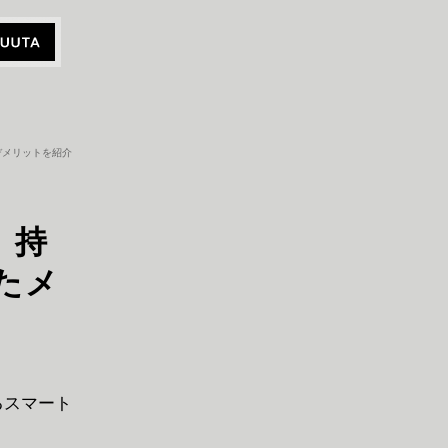
とデメリットを紹介
。持
たメ
るスマート