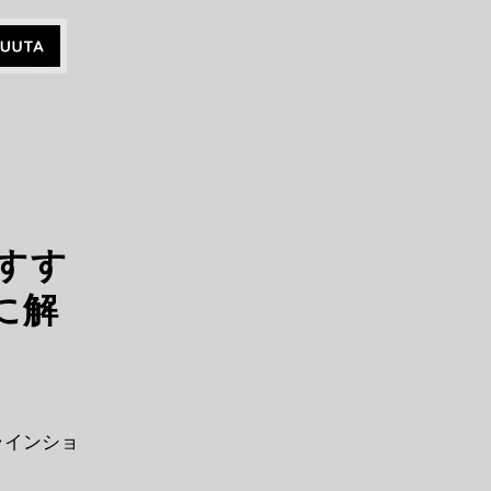
すす
に解
ラインショ