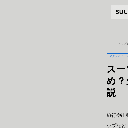
トップ
アクティビテ
スー
め？
説
旅行や出
ップなど