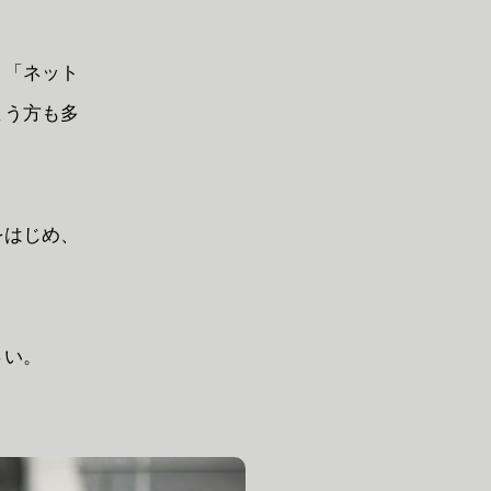
」「ネット
まう方も多
をはじめ、
さい。