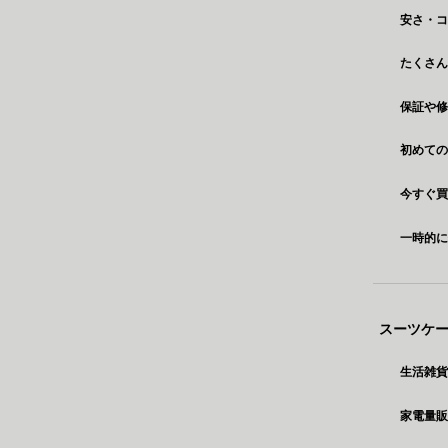
安さ・
たくさん
保証や
初めて
今すぐ
一時的
スーツケ
生活雑貨
家電量販