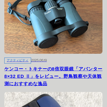
アクティビティ
2025.06.19
ケンコー・トキナーの8倍双眼鏡「アバンター
8×32 ED Ⅱ」をレビュー。野鳥観察や天体観
測におすすめな逸品