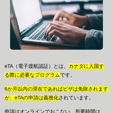
eTA（電子渡航認証）とは、
カナダに入国す
る際に必要なプログラム
です。
6
か月以内の滞在であればビザは免除されます
が、
eTAの申請は義務化
されています。
申請はオンラインでおこない、所要時間は