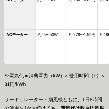
ACモーター
約25〜50W
約0.78〜1.55円
約18
※電気代＝消費電力（kW）× 使用時間（h）×
31円/kWh
サーキュレーター・扇風機ともに、1日8時間
の使用を1か月続けても、
電気代は数百円程度