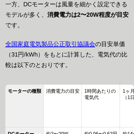
一方、DCモーターは風量を細かく設定できる
モデルが多く、
消費電力は2〜20W程度が目安
です。
全国家庭電気製品公正取引協議会
の目安単価
（31円/kWh）をもとに計算した、電気代の比
較は以下のとおりです。
モーターの種類
消費電力の目安
1時間あたりの
1ヶ
電気代
（1
DCモーター
約2〜20W
約0.06〜0.62円
約14