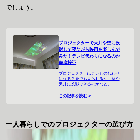
でしょう。
プロジェクターで天井や壁に投
影して寝ながら映画を楽しんで
みた！テレビ代わりになるのか
徹底検証
プロジェクターはテレビの代わり
になる？昼でも見られるか、壁や
天井に投影できるのかなど、
XGIMI「Haro+」で試してみた様
子を詳しくレビュー！
この記事を読む >
一人暮らしでのプロジェクターの選び方