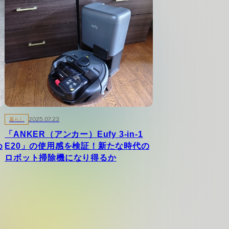
暮らし
2025.07.23
「ANKER（アンカー）Eufy 3-in-1
め
E20」の使用感を検証！新たな時代の
ロボット掃除機になり得るか