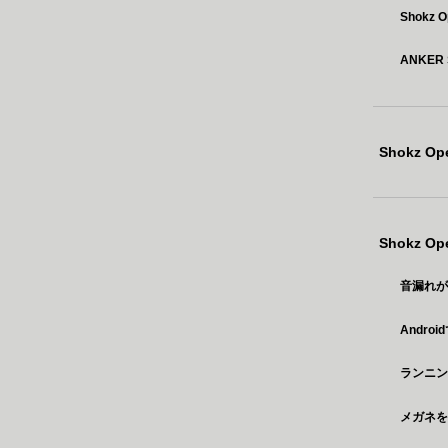
Shokz
ANKER
Shokz O
Shokz O
音漏れが少
Andr
ランニ
メガネをか