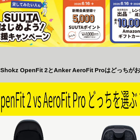
hokz OpenFit 2とAnker AeroFit Proはどっち