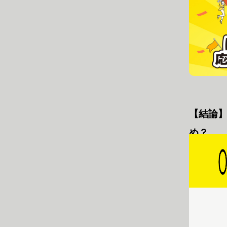
【結論】S
め？