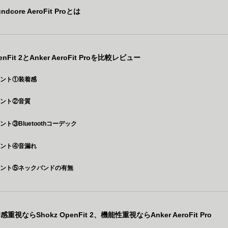
undcore AeroFit Proとは
enFit 2とAnker AeroFit Proを比較レビュー
イント①装着感
イント②音質
ト③Bluetoothコーデック
イント④音漏れ
イント⑤ネックバンドの有無
視ならShokz OpenFit 2、機能性重視ならAnker AeroFit Pro