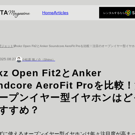
Home
Articles
レンタルするなら
Home
Articles
レンタルするなら
ガジェット
Shokz Open Fit2とAnker Soundcore AeroFit Proを比較！注目のオープンイヤ
025.08.27
小松原 慎ノ介（Shino）
kz Open Fit2とAnker
ndcore AeroFit Proを比較
ープンイヤー型イヤホンはど
すすめ？
ずに使えるオープンイヤー型イヤホンは年々注目度が高ま