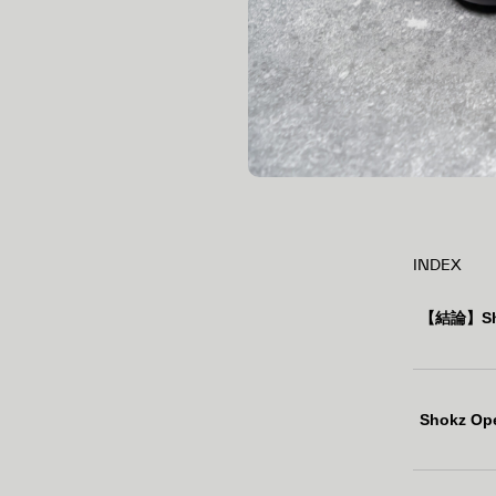
INDEX
【結論】Sho
Shokz Op