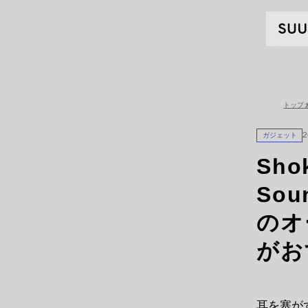
トップ
ガジェット
2
Sho
Sou
のオ
がお
耳を塞が