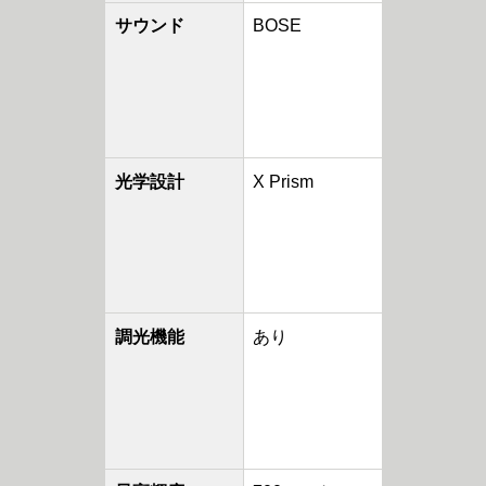
サウンド
BOSE
光学設計
X Prism
調光機能
あり