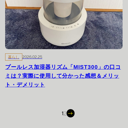
暮らし
2026.02.25
プールレス加湿器リズム「MIST300」の口コ
ミは？実際に使用して分かった感想＆メリッ
ト・デメリット
1
2
Posts
pagination