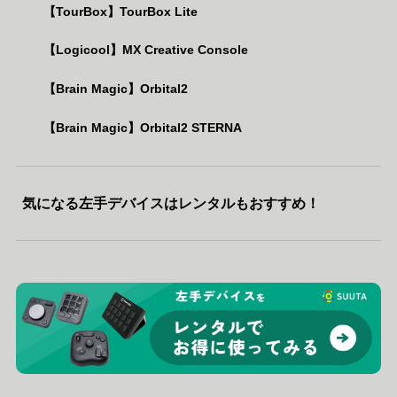
【TourBox】TourBox Lite
【Logicool】MX Creative Console
【Brain Magic】Orbital2
【Brain Magic】Orbital2 STERNA
気になる左手デバイスはレンタルもおすすめ！