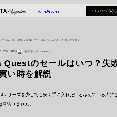
Home
Articles
レンタルするなら
レンタルするなら
Home
Articles
おうちエンタメ
Meta Questのセールはいつ？失敗しない買い時を解説
メ
2025.10.14
小松原 慎ノ介（Shino）
ta Questのセールはいつ？失
買い時を解説
Questシリーズを少しでも安く手に入れたいと考えている人に
は見逃せません。