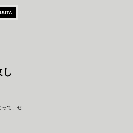
敗し
とって、セ